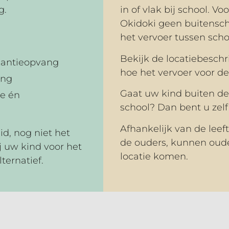
g.
in of vlak bij school. V
Okidoki geen buitensch
het vervoer tussen sch
Bekijk de locatiebeschr
kantieopvang
hoe het vervoer voor de
ang
Gaat uw kind buiten de
se én
school? Dan bent u zelf
Afhankelijk van de leef
d, nog niet het
de ouders, kunnen oude
 uw kind voor het
locatie komen.
ternatief.