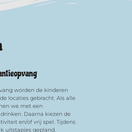
h
kantieopvang
pvang worden de kinderen
e locaties gebracht. Als alle
innen we met een
drinken. Daarna kiezen de
viteit en/of vrij spel. Tijdens
ak uitstapjes gepland.