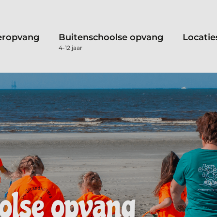
eropvang
Buitenschoolse opvang
Locatie
4-12 jaar
olse opvang