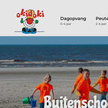
Dagopvang
Peut
0-4 jaar
2-4 jaar
Buitenscho