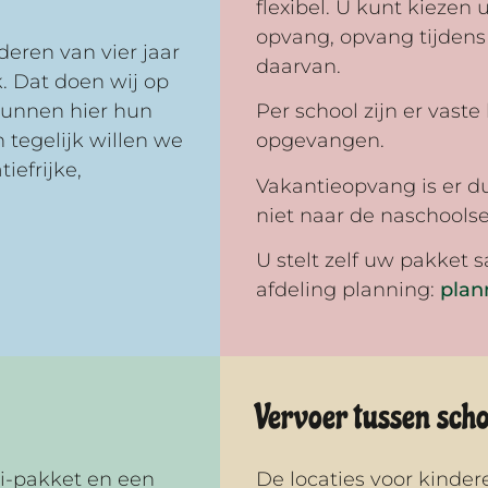
flexibel. U kunt kiezen
opvang, opvang tijdens
eren van vier jaar
daarvan.
k. Dat doen wij op
 kunnen hier hun
Per school zijn er vast
 tegelijk willen we
opgevangen.
iefrijke,
Vakantieopvang is er du
niet naar de naschool
U stelt zelf uw pakket 
afdeling planning:
plan
Vervoer tussen sch
i-pakket en een
De locaties voor kinder