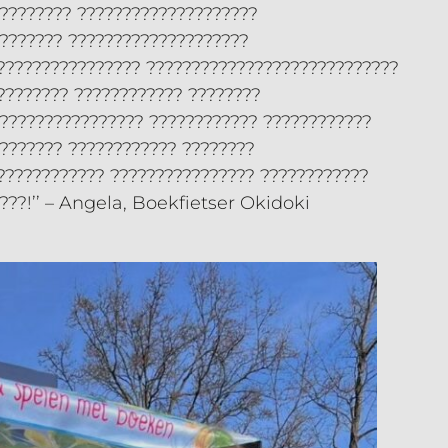
????????? ????????????????????
??????? ????????????????????
???????????????? ????????????????????????????
???????? ???????????? ????????
????????????????? ???????????? ????????????
??????? ???????????? ????????
???????????? ???????????????? ????????????
???!’’ – Angela, Boekfietser Okidoki