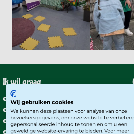
Ik wil graag...
Een rondleiding aanvragen
Wij gebruiken cookies
Mijn kind inschrijven
We kunnen deze plaatsen voor analyse van onze
bezoekersgegevens, om onze website te verbetere
Werken bij Okidoki
gepersonaliseerde inhoud te tonen en om u een
geweldige website-ervaring te bieden. Voor meer
Inloggen in het Ouderportaal