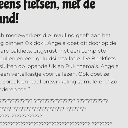
eens fietsen, met de
and!
ch medewerkers die invulling geeft aan het
 binnen Okidoki. Angela doet dit door op de
bare bakfiets, uitgerust met een complete
spullen en een geluidsinstallatie. De Boekfiets
ansluiten op lopende Uk en Puk thema’s. Angela
een vertelkastje voor te lezen. Ook doet ze
 spraak en- taal ontwikkeling stimuleren. ‘’Zo
nderen toe.’’
?????????????? ???????????????? ????????????
????? ???????????????????? ????????
???? ????????????
??????????????????????????????????? ????????