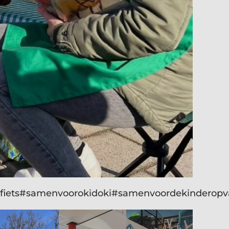
iets
#samenvoorokidoki
#samenvoordekinderop