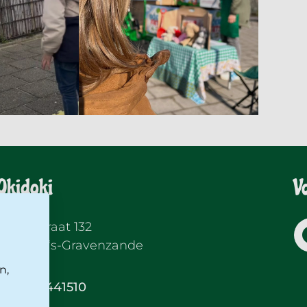
Okidoki
V
Langestraat 132
2691 BK ‘s-Gravenzande
n,
0174-441510