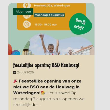
Algemeen
Feestelijke opening BSO Heulweg!
24 juli 2026
𝗙𝗲𝗲𝘀𝘁𝗲𝗹𝗶𝗷𝗸𝗲 𝗼𝗽𝗲𝗻𝗶𝗻𝗴 𝘃𝗮𝗻 𝗼𝗻𝘇𝗲
𝗻𝗶𝗲𝘂𝘄𝗲 𝗕𝗦𝗢 𝗮𝗮𝗻 𝗱𝗲 𝗛𝗲𝘂𝗹𝘄𝗲𝗴 𝗶𝗻
𝗪𝗮𝘁𝗲𝗿𝗶𝗻𝗴𝗲𝗻!
Het is zover! Op
maandag 3 augustus a.s. openen we
feestelijk de ...