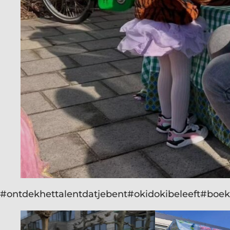
#ontdekhettalentdatjebent
#okidokibeleeft
#boekf