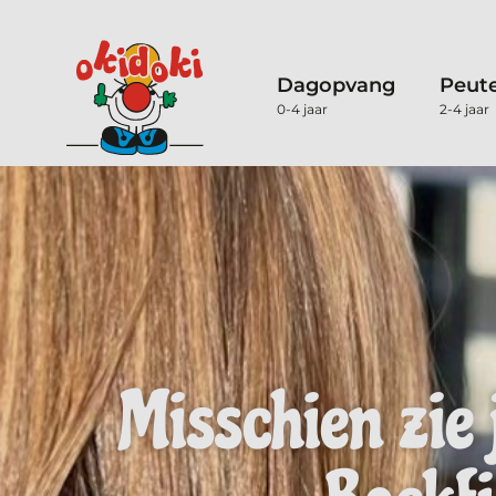
Dagopvang
Peut
0-4 jaar
2-4 jaar
Misschien zie 