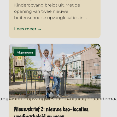
Kinderopvang breidt uit. Met de
opening van twee nieuwe
buitenschoolse opvanglocaties in ...
Lees meer →
Algemeen
vang
#kinderopvangwestland
#bijdragenaandemaa
Nieuwsbrief 2: nieuwe bso-locaties,
voedingsbeleid en meer…