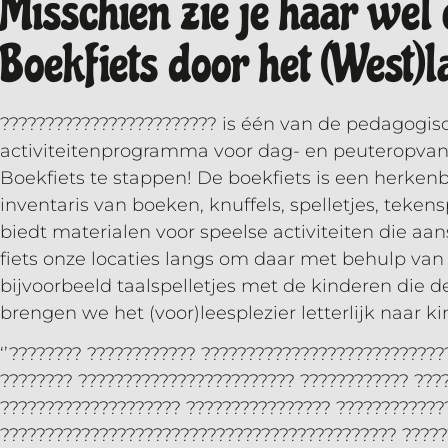
Misschien zie je haar wel 
Boekfiets door het (West)l
???????????????????????? is één van de pedagogis
activiteitenprogramma voor dag- en peuteropvang
Boekfiets te stappen! De boekfiets is een herken
inventaris van boeken, knuffels, spelletjes, teken
biedt materialen voor speelse activiteiten die a
fiets onze locaties langs om daar met behulp van 
bijvoorbeeld taalspelletjes met de kinderen die de
brengen we het (voor)leesplezier letterlijk naar ki
‘’???????? ???????????? ??????????????????????????
???????? ???????????????????????? ???????????? ???
???????????????????? ???????????????? ????????????
???????????????????????????????????????????? ?????