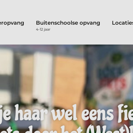
eropvang
Buitenschoolse opvang
Locatie
4-12 jaar
je haar wel eens fi