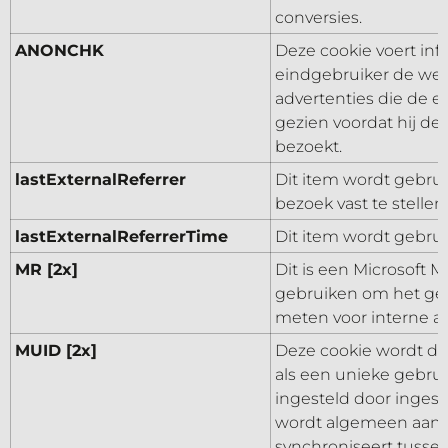
conversies.
ANONCHK
Deze cookie voert inf
eindgebruiker de webs
advertenties die de e
gezien voordat hij d
bezoekt.
lastExternalReferrer
Dit item wordt gebru
bezoek vast te stellen.
lastExternalReferrerTime
Dit item wordt gebrui
MR [2x]
Dit is een Microsoft M
gebruiken om het geb
meten voor interne an
MUID [2x]
Deze cookie wordt doo
als een unieke gebru
ingesteld door ingeslo
wordt algemeen aan
synchroniseert tussen