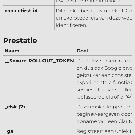
uw toestemming intrekken.
cookiefirst-id
Dit cookie bevat uw unieke ID zo
unieke bezoekers van deze webs
identificeren.
Prestatie
Naam
Doel
__Secure-ROLLOUT_TOKEN
Door deze token in te s
en dus ook Google ervoo
gebruiker een consisten
experimentele functie zi
sessies of op verschille
'gefaseerde uitrol' of 'A/B-
_clsk [2x]
Deze cookie koppelt me
paginaweergaven door e
opname van een Clarity-
_ga
Registreert een uniek I