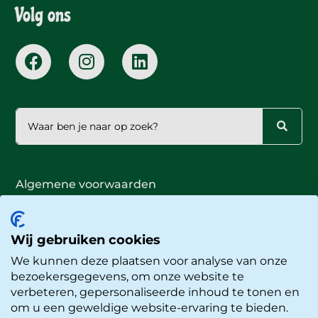
Volg ons
Algemene voorwaarden
Publiciteitsbeleid
Privacyverklaring
Cookieverklaring
Wij gebruiken cookies
Proclaimer
We kunnen deze plaatsen voor analyse van onze
© Okidoki Kinderopvang
bezoekersgegevens, om onze website te
Website door
Buro Staal
verbeteren, gepersonaliseerde inhoud te tonen en
om u een geweldige website-ervaring te bieden.