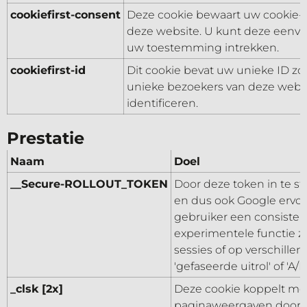
cookiefirst-consent
Deze cookie bewaart uw cookie-
deze website. U kunt deze eenvo
uw toestemming intrekken.
cookiefirst-id
Dit cookie bevat uw unieke ID zo
unieke bezoekers van deze webs
identificeren.
Prestatie
Naam
Doel
__Secure-ROLLOUT_TOKEN
Door deze token in te s
en dus ook Google ervoo
gebruiker een consisten
experimentele functie zi
sessies of op verschille
'gefaseerde uitrol' of 'A/B-
_clsk [2x]
Deze cookie koppelt me
paginaweergaven door e