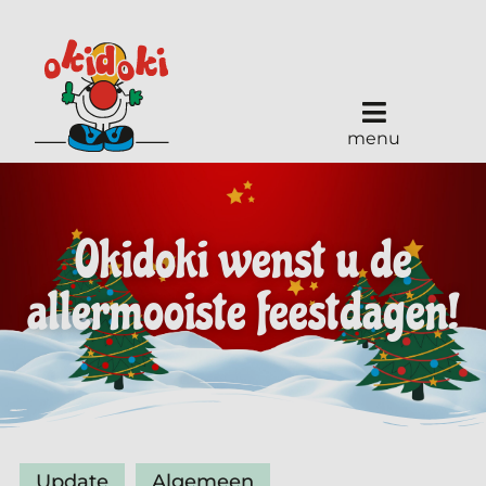
menu
Okidoki wenst u de
allermooiste feestdagen!
Update
Algemeen