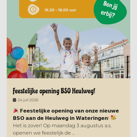
Feestelijke opening BSO Heulweg!
24 juli 2026
𝗙𝗲𝗲𝘀𝘁𝗲𝗹𝗶𝗷𝗸𝗲 𝗼𝗽𝗲𝗻𝗶𝗻𝗴 𝘃𝗮𝗻 𝗼𝗻𝘇𝗲 𝗻𝗶𝗲𝘂𝘄𝗲
𝗕𝗦𝗢 𝗮𝗮𝗻 𝗱𝗲 𝗛𝗲𝘂𝗹𝘄𝗲𝗴 𝗶𝗻 𝗪𝗮𝘁𝗲𝗿𝗶𝗻𝗴𝗲𝗻!
Het is zover! Op maandag 3 augustus a.s.
openen we feestelijk de ...