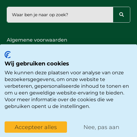
Algemene voorwaarden
Publiciteitsbeleid
Privacyverklaring
Cookieverklaring
Wij gebruiken cookies
Proclaimer
We kunnen deze plaatsen voor analyse van onze
© Okidoki Kinderopvang
bezoekersgegevens, om onze website te
Website door
Buro Staal
verbeteren, gepersonaliseerde inhoud te tonen en
om u een geweldige website-ervaring te bieden.
Voor meer informatie over de cookies die we
gebruiken opent u de instellingen.
Accepteer alles
Nee, pas aan
Rondleiding
Werken bij
Mijn kind
aanvragen
Okidoki
inschrijven