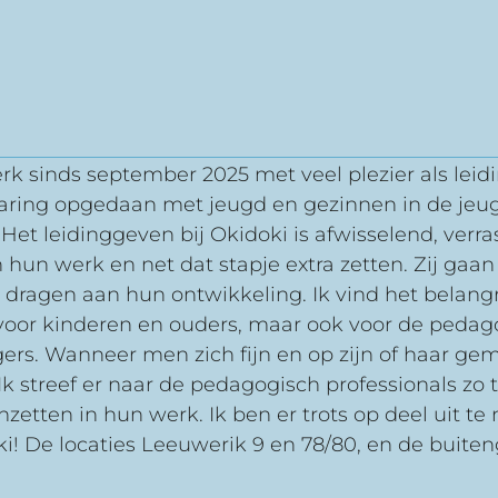
rk sinds september 2025 met veel plezier als leidi
ring opgedaan met jeugd en gezinnen in de jeugd
et leidinggeven bij Okidoki is afwisselend, verras
 hun werk en net dat stapje extra zetten. Zij gaa
 dragen aan hun ontwikkeling. Ik vind het belangri
 voor kinderen en ouders, maar ook voor de pedago
ers. Wanneer men zich fijn en op zijn of haar ge
. Ik streef er naar de pedagogisch professionals 
nzetten in hun werk. Ik ben er trots op deel uit
i! De locaties Leeuwerik 9 en 78/80, en de buiten