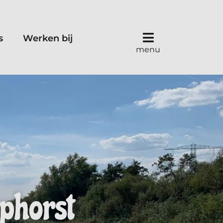
s
Werken bij
menu
phorst