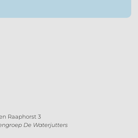
en Raaphorst 3
itengroep De Waterjutters