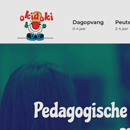
Dagopvang
Peut
0-4 jaar
2-4 jaar
Pedagogische