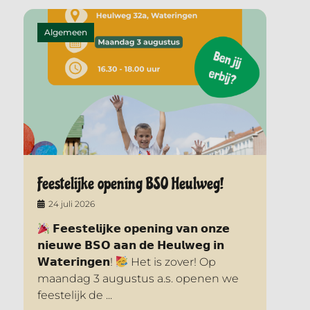
Algemeen
Feestelijke opening BSO Heulweg!
24 juli 2026
𝗙𝗲𝗲𝘀𝘁𝗲𝗹𝗶𝗷𝗸𝗲 𝗼𝗽𝗲𝗻𝗶𝗻𝗴 𝘃𝗮𝗻 𝗼𝗻𝘇𝗲
𝗻𝗶𝗲𝘂𝘄𝗲 𝗕𝗦𝗢 𝗮𝗮𝗻 𝗱𝗲 𝗛𝗲𝘂𝗹𝘄𝗲𝗴 𝗶𝗻
𝗪𝗮𝘁𝗲𝗿𝗶𝗻𝗴𝗲𝗻!
Het is zover! Op
maandag 3 augustus a.s. openen we
feestelijk de ...