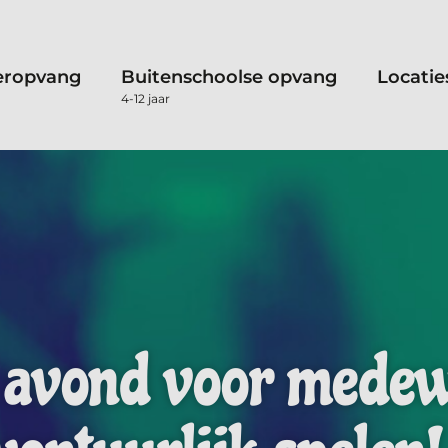
eropvang
Buitenschoolse opvang
Locatie
4-12 jaar
 avond voor medew