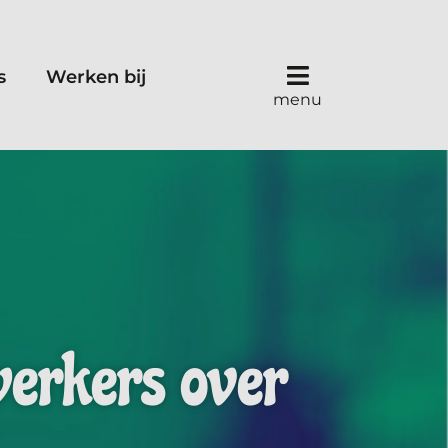
s
Werken bij
menu
erkers over