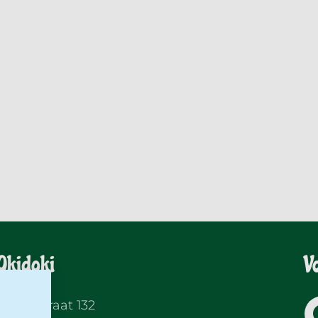
Okidoki
V
Langestraat 132