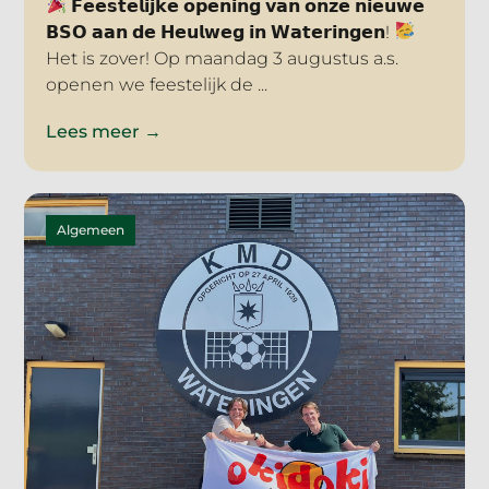
𝗙𝗲𝗲𝘀𝘁𝗲𝗹𝗶𝗷𝗸𝗲 𝗼𝗽𝗲𝗻𝗶𝗻𝗴 𝘃𝗮𝗻 𝗼𝗻𝘇𝗲 𝗻𝗶𝗲𝘂𝘄𝗲
𝗕𝗦𝗢 𝗮𝗮𝗻 𝗱𝗲 𝗛𝗲𝘂𝗹𝘄𝗲𝗴 𝗶𝗻 𝗪𝗮𝘁𝗲𝗿𝗶𝗻𝗴𝗲𝗻!
Het is zover! Op maandag 3 augustus a.s.
openen we feestelijk de ...
Lees meer →
Algemeen