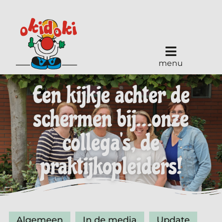
menu
Een kijkje achter de
schermen bij…onze
collega’s, de
praktijkopleiders!
Algemeen
In de media
Update