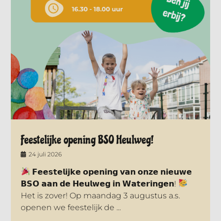
Feestelijke opening BSO Heulweg!
24 juli 2026
𝗙𝗲𝗲𝘀𝘁𝗲𝗹𝗶𝗷𝗸𝗲 𝗼𝗽𝗲𝗻𝗶𝗻𝗴 𝘃𝗮𝗻 𝗼𝗻𝘇𝗲 𝗻𝗶𝗲𝘂𝘄𝗲
𝗕𝗦𝗢 𝗮𝗮𝗻 𝗱𝗲 𝗛𝗲𝘂𝗹𝘄𝗲𝗴 𝗶𝗻 𝗪𝗮𝘁𝗲𝗿𝗶𝗻𝗴𝗲𝗻!
Het is zover! Op maandag 3 augustus a.s.
openen we feestelijk de ...