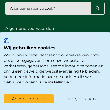
Algemene voorwaarden
Publiciteitsbeleid
Privacyverklaring
Cookieverklaring
Wij gebruiken cookies
Proclaimer
We kunnen deze plaatsen voor analyse van onze
© Okidoki Kinderopvang
bezoekersgegevens, om onze website te
Website door
Buro Staal
verbeteren, gepersonaliseerde inhoud te tonen en
om u een geweldige website-ervaring te bieden.
Voor meer informatie over de cookies die we
gebruiken opent u de instellingen.
Accepteer alles
Nee, pas aan
Rondleiding
Werken bij
Mijn kind
aanvragen
Okidoki
inschrijven