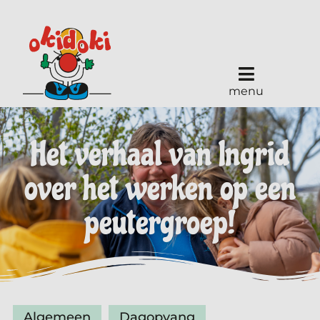
menu
Het verhaal van Ingrid
over het werken op een
peutergroep!
Algemeen
Dagopvang