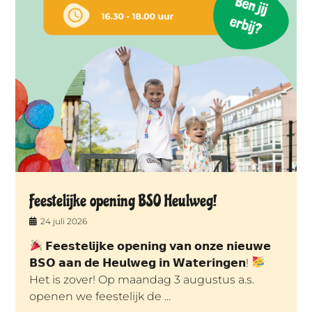
Feestelijke opening BSO Heulweg!
24 juli 2026
𝗙𝗲𝗲𝘀𝘁𝗲𝗹𝗶𝗷𝗸𝗲 𝗼𝗽𝗲𝗻𝗶𝗻𝗴 𝘃𝗮𝗻 𝗼𝗻𝘇𝗲 𝗻𝗶𝗲𝘂𝘄𝗲
𝗕𝗦𝗢 𝗮𝗮𝗻 𝗱𝗲 𝗛𝗲𝘂𝗹𝘄𝗲𝗴 𝗶𝗻 𝗪𝗮𝘁𝗲𝗿𝗶𝗻𝗴𝗲𝗻!
Het is zover! Op maandag 3 augustus a.s.
openen we feestelijk de ...