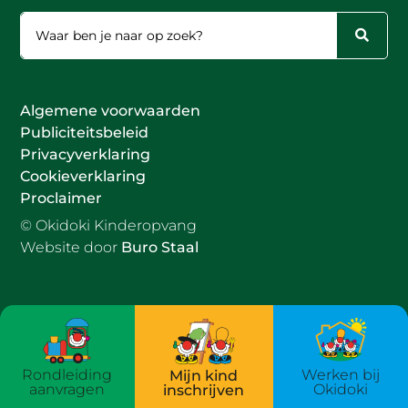
Algemene voorwaarden
Publiciteitsbeleid
Privacyverklaring
Cookieverklaring
Proclaimer
© Okidoki Kinderopvang
Website door
Buro Staal
Rondleiding
Werken bij
Mijn kind
aanvragen
Okidoki
inschrijven