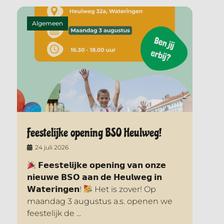
Algemeen
Feestelijke opening BSO Heulweg!
24 juli 2026
𝗙𝗲𝗲𝘀𝘁𝗲𝗹𝗶𝗷𝗸𝗲 𝗼𝗽𝗲𝗻𝗶𝗻𝗴 𝘃𝗮𝗻 𝗼𝗻𝘇𝗲
𝗻𝗶𝗲𝘂𝘄𝗲 𝗕𝗦𝗢 𝗮𝗮𝗻 𝗱𝗲 𝗛𝗲𝘂𝗹𝘄𝗲𝗴 𝗶𝗻
𝗪𝗮𝘁𝗲𝗿𝗶𝗻𝗴𝗲𝗻!
Het is zover! Op
maandag 3 augustus a.s. openen we
feestelijk de ...