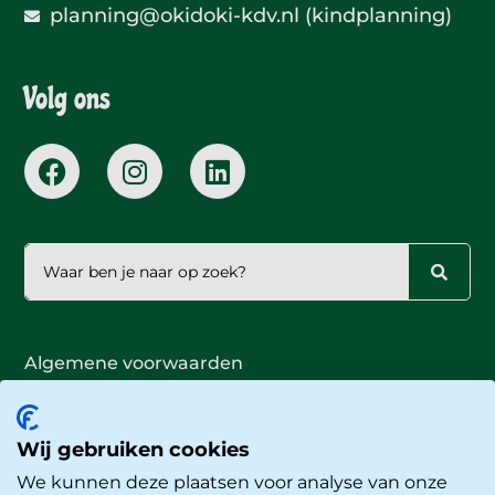
planning@okidoki-kdv.nl (kindplanning)
Volg ons
Algemene voorwaarden
Publiciteitsbeleid
Privacyverklaring
Cookieverklaring
Wij gebruiken cookies
Proclaimer
We kunnen deze plaatsen voor analyse van onze