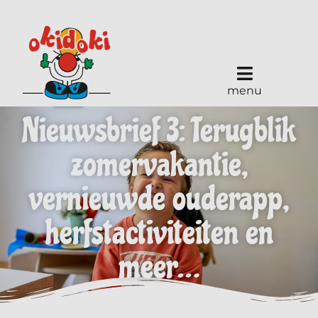
menu
Nieuwsbrief 3: Terugblik
zomervakantie,
vernieuwde ouderapp,
herfstactiviteiten en
meer…