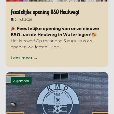
Feestelijke opening BSO Heulweg!
24 juli 2026
𝗙𝗲𝗲𝘀𝘁𝗲𝗹𝗶𝗷𝗸𝗲 𝗼𝗽𝗲𝗻𝗶𝗻𝗴 𝘃𝗮𝗻 𝗼𝗻𝘇𝗲 𝗻𝗶𝗲𝘂𝘄𝗲
𝗕𝗦𝗢 𝗮𝗮𝗻 𝗱𝗲 𝗛𝗲𝘂𝗹𝘄𝗲𝗴 𝗶𝗻 𝗪𝗮𝘁𝗲𝗿𝗶𝗻𝗴𝗲𝗻!
Het is zover! Op maandag 3 augustus a.s.
openen we feestelijk de ...
Lees meer →
Algemeen