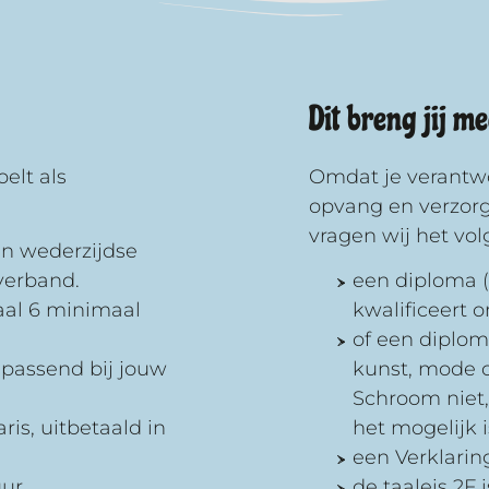
Dit breng jij m
elt als
Omdat je verantwo
opvang en verzorgi
vragen wij het vol
en wederzijdse
verband.
een diploma 
haal 6 minimaal
kwalificeert 
of een diplom
passend bij jouw
kunst, mode o
Schroom niet,
ris, uitbetaald in
het mogelijk i
een Verklarin
uur
de taaleis 2F 