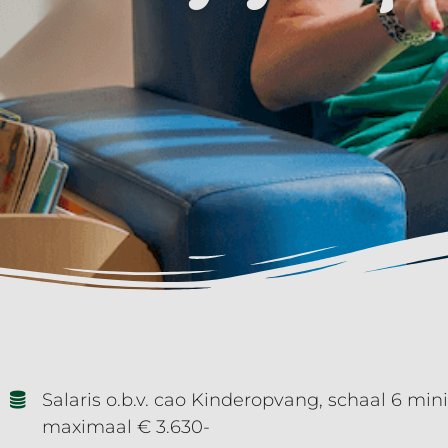
Salaris o.b.v. cao Kinderopvang, schaal 6 min
maximaal € 3.630-