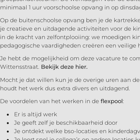
minimaal 1 uur voorschoolse opvang in op dinsda
Op de buitenschoolse opvang ben je de kartrekk
je creatieve en uitdagende activiteiten voor de k
in de kracht van zelfontplooiing: we moedigen k
pedagogische vaardigheden creëren een veilige
Je hebt de mogelijkheid om deze vacature te co
Wittensstraat.
Bekijk deze hier.
Mocht je dat willen kun je de overige uren aan de
houdt het werk dus extra divers en uitdagend.
De voordelen van het werken in de
flexpool
:
Er is altijd werk
Je geeft zelf je beschikbaarheid door
Je ontdekt welke bso-locaties en kinderdagve
Je leert snel je collega’s op andere locaties