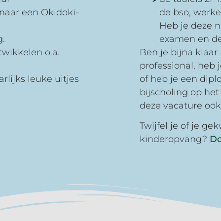
 naar een Okidoki-
de bso, werken
Heb je deze n
g.
examen en de
twikkelen o.a.
Ben je bijna klaar
professional, heb
rlijks leuke uitjes
of heb je een dip
bijscholing op he
deze vacature ook 
Twijfel je of je g
kinderopvang?
Do