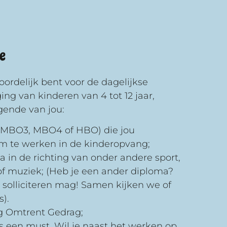
ee
ordelijk bent voor de dagelijkse
ng van kinderen van 4 tot 12 jaar,
gende van jou:
(MBO3, MBO4 of HBO) die jou
om te werken in de kinderopvang;
a in de richting van onder andere sport,
f muziek; (Heb je een ander diploma?
 solliciteren mag! Samen kijken we of
s).
g Omtrent Gedrag;
is een must. Wil je naast het werken op