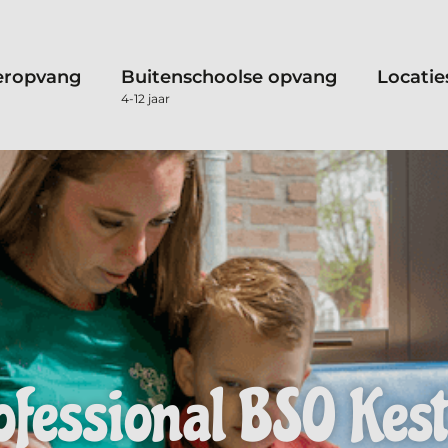
eropvang
Buitenschoolse opvang
Locatie
4-12 jaar
fessional BSO Kest