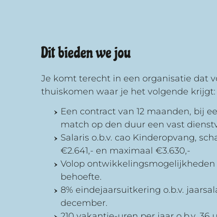
Dit bieden we jou
Je komt terecht in een organisatie dat vo
thuiskomen waar je het volgende krijgt:
Een contract van 12 maanden, bij e
match op den duur een vast dienst
Salaris o.b.v. cao Kinderopvang, sc
€2.641,- en maximaal €3.630,-
Volop ontwikkelingsmogelijkheden 
behoefte.
8% eindejaarsuitkering o.b.v. jaarsala
december.
210 vakantie-uren per jaar o.b.v. 36 