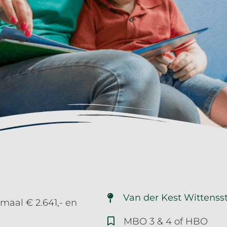
Van der Kest Wittensst
imaal € 2.641,- en
MBO 3 & 4 of HBO